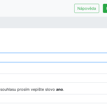
Nápověda
í souhlasu prosím vepište slovo
ano
.